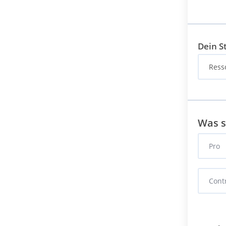
Dein S
Was s