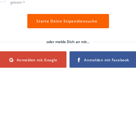
gelesen
*
Starte Deine Stipendiensuche
oder melde Dich an mit...
Login with Google
Login with Facebook