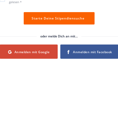
gelesen
*
Starte Deine Stipendiensuche
oder melde Dich an mit...
Login with Google
Login with Facebook