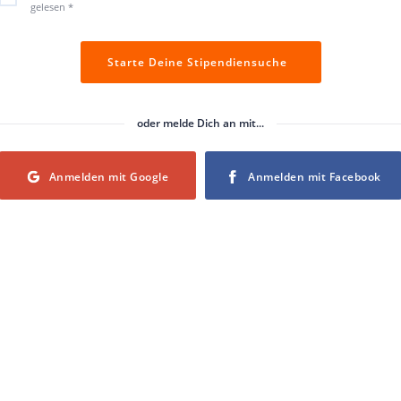
gelesen
*
Starte Deine Stipendiensuche
oder melde Dich an mit...
Login with Google
Login with Facebook