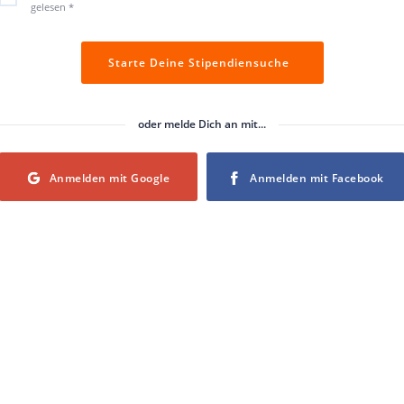
gelesen
*
Starte Deine Stipendiensuche
oder melde Dich an mit...
Login with Google
Login with Facebook