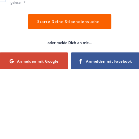
gelesen
*
Starte Deine Stipendiensuche
oder melde Dich an mit...
Login with Google
Login with Facebook