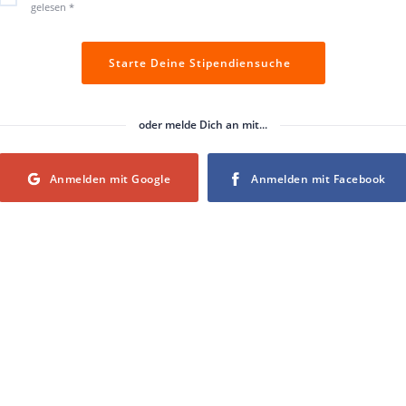
gelesen
*
Starte Deine Stipendiensuche
oder melde Dich an mit...
Login with Google
Login with Facebook