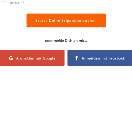
gelesen
*
Starte Deine Stipendiensuche
oder melde Dich an mit...
Login with Google
Login with Facebook