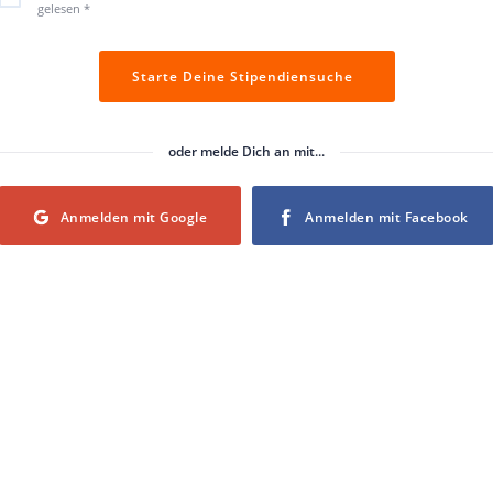
gelesen
*
Starte Deine Stipendiensuche
oder melde Dich an mit...
Login with Google
Login with Facebook