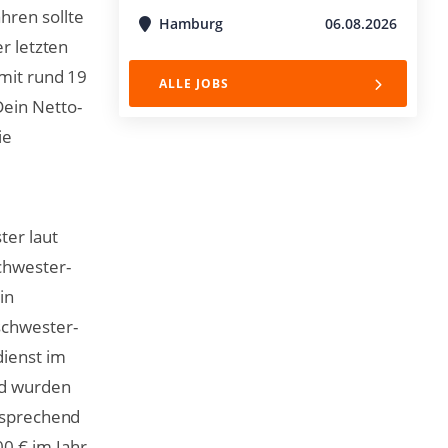
hren sollte
Hamburg
06.08.2026
r letzten
amit rund 19
ALLE JOBS
ein Netto-
ie
ter laut
schwester-
in
schwester-
dienst im
ld wurden
ntsprechend
0 € im Jahr