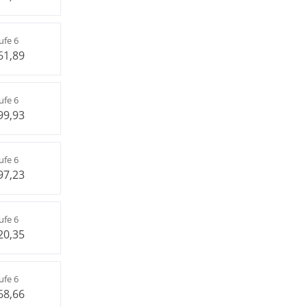
ufe 6
61,89
ufe 6
99,93
ufe 6
97,23
ufe 6
20,35
ufe 6
68,66