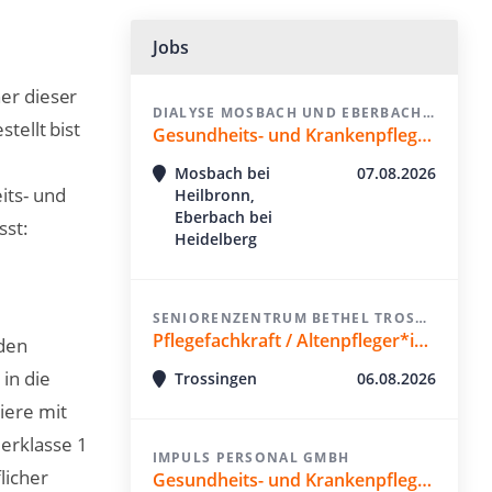
Jobs
ner dieser
DIALYSE MOSBACH UND EBERBACH PRAXIS FÜR NIEREN UND HOCHDRUCKERKRANKUNGEN
tellt bist
Gesundheits- und Krankenpfleger/in (m/w/d)
Mosbach bei
07.08.2026
its- und
Heilbronn,
Eberbach bei
sst:
Heidelberg
SENIORENZENTRUM BETHEL TROSSINGEN GGMBH
Pflegefachkraft / Altenpfleger*in / Gesundheits- und Krankenpfleger*in (w/m/d) in Voll- oder Teilzeit
 den
in die
Trossingen
06.08.2026
iere mit
erklasse 1
IMPULS PERSONAL GMBH
licher
Gesundheits- und Krankenpfleger (m/w/d)