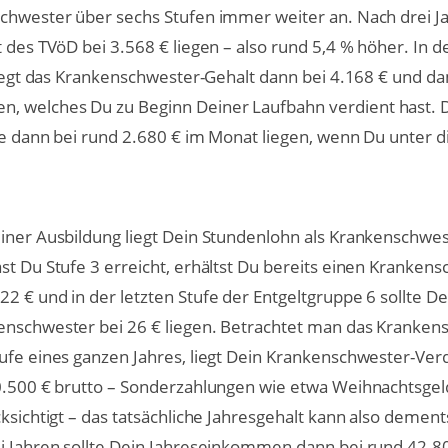
chwester über sechs Stufen immer weiter an. Nach drei Ja
 des TVöD bei 3.568 € liegen – also rund 5,4 % höher. In de
 liegt das Krankenschwester-Gehalt dann bei 4.168 € und d
 welches Du zu Beginn Deiner Laufbahn verdient hast. D
lte dann bei rund 2.680 € im Monat liegen, wenn Du unter d
iner Ausbildung liegt Dein Stundenlohn als Krankenschwes
st Du Stufe 3 erreicht, erhältst Du bereits einen Kranken
2 € und in der letzten Stufe der Entgeltgruppe 6 sollte De
enschwester bei 26 € liegen. Betrachtet man das Kranken
ufe eines ganzen Jahres, liegt Dein Krankenschwester-Ver
40.500 € brutto – Sonderzahlungen wie etwa Weihnachtsge
cksichtigt – das tatsächliche Jahresgehalt kann also deme
i Jahren sollte Dein Jahreseinkommen dann bei rund 42.80