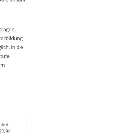
tragen,
terbildung
ich, in die
Stufe
 im
ufe 6
82,94