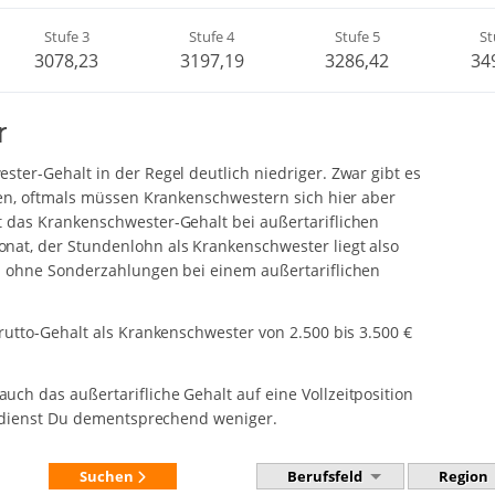
Stufe 3
Stufe 4
Stufe 5
St
3078,23
3197,19
3286,42
34
r
ster-Gehalt in der Regel deutlich niedriger. Zwar gibt es
eren, oftmals müssen Krankenschwestern sich hier aber
t das Krankenschwester-Gehalt bei außertariflichen
onat, der Stundenlohn als Krankenschwester liegt also
ch ohne Sonderzahlungen bei einem außertariflichen
Brutto-Gehalt als Krankenschwester von 2.500 bis 3.500 €
ch das außertarifliche Gehalt auf eine Vollzeitposition
verdienst Du dementsprechend weniger.
Suchen
Berufsfeld
Region